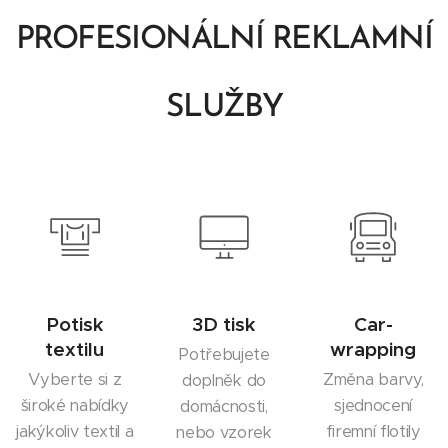
PROFESIONÁLNÍ REKLAMNÍ
SLUŽBY
Potisk
3D tisk
Car-
textilu
wrapping
Potřebujete
Vyberte si z
Změna barvy,
doplněk do
široké nabídky
sjednocení
domácnosti,
jakýkoliv textil a
firemní flotily
nebo vzorek