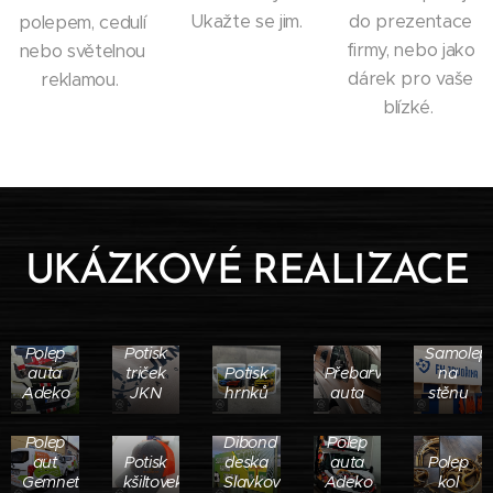
Ukažte se jim.
do prezentace
polepem, cedulí
firmy, nebo jako
nebo světelnou
dárek pro vaše
reklamou.
blízké.
UKÁZKOVÉ REALIZACE
Polep
Potisk
Samolep
auta
triček
Potisk
Přebarvení
na
Adeko
JKN
hrnků
auta
stěnu
Polep
Dibond
Polep
aut
Potisk
deska
auta
Polep
Gemnet
kšiltovek
Slavkov
Adeko
kol
Potisk