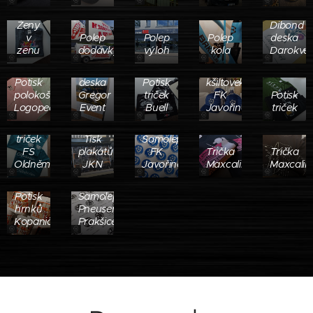
triček
Ženy
Dibond
v
Polep
Polep
Polep
deska
zenu
dodávky
výloh
kola
Darokvět
Dibond
Potisk
Potisk
deska
Potisk
kšiltovek
polokošil
Gregor
triček
FK
Potisk
Logopedie
Event
Buell
Javořina
triček
Potisk
triček
Tisk
Samolepky
FS
plakátů
FK
Trička
Trička
Oldněmčan
JKN
Javořina
Maxcaliber
Maxcalib
Potisk
Samolepky
hrnků
Pneuservis
Kopaničárek
Prakšice