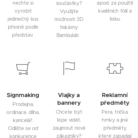
nechte si
apod. za použití
součástky?
vyrobit
kvalitních fólií a
Využijte
jedinečný kus
tisku.
možnosti 3D
přesně podle
tiskárny
představ.
Bambulab
Signmaking
Vlajky a
Reklamní
bannery
předměty
Prodejna,
Chcete být
Pera, trička,
ordinace, dílna,
lépe vidět,
hrnky a jiné
kancelář.
zaujmout nové
předměty,
Odlište se od
zákazníky?
které zapadají
konkurence