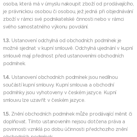
osoba, která má v úmyslu nakoupit zboží od prodávajícího,
je právnickou osobou či osobou, jež jedná při objednávání
zboží v rámci své podnikatelské činnosti nebo v rámci
svého samostatného výkonu povolání.
1.3.
Ustanovení odchylná od obchodních podmínek je
možné sjednat v kupní smlouvě. Odchylná ujednání v kupní
smlouvě mají přednost před ustanoveními obchodních
podmínek.
1.4.
Ustanovení obchodních podmínek jsou nedílnou
součástí kupní smlouvy. Kupní smlouva a obchodní
podmínky jsou vyhotoveny v českém jazyce. Kupní
smlouvu lze uzavřít v českém jazyce.
1.5.
Znění obchodních podmínek může prodávající měnit či
doplňovat. Tímto ustanovením nejsou dotčena práva a
povinnosti vzniklá po dobu účinnosti předchozího znění
obchodních podmínek.