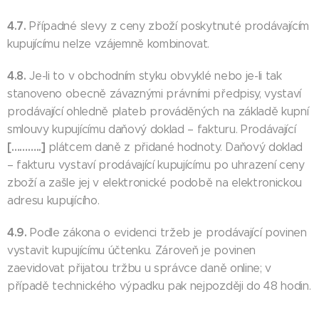
4.7.
Případné slevy z ceny zboží poskytnuté prodávajícím
kupujícímu nelze vzájemně kombinovat.
4.8.
Je-li to v obchodním styku obvyklé nebo je-li tak
stanoveno obecně závaznými právními předpisy, vystaví
prodávající ohledně plateb prováděných na základě kupní
smlouvy kupujícímu daňový doklad – fakturu. Prodávající
[………..]
plátcem daně z přidané hodnoty. Daňový doklad
– fakturu vystaví prodávající kupujícímu po uhrazení ceny
zboží a zašle jej v elektronické podobě na elektronickou
adresu kupujícího.
4.9.
Podle zákona o evidenci tržeb je prodávající povinen
vystavit kupujícímu účtenku. Zároveň je povinen
zaevidovat přijatou tržbu u správce daně online; v
případě technického výpadku pak nejpozději do 48 hodin.