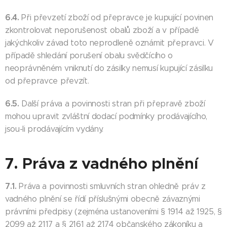
6.4.
Při převzetí zboží od přepravce je kupující povinen
zkontrolovat neporušenost obalů zboží a v případě
jakýchkoliv závad toto neprodleně oznámit přepravci. V
případě shledání porušení obalu svědčícího o
neoprávněném vniknutí do zásilky nemusí kupující zásilku
od přepravce převzít.
6.5.
Další práva a povinnosti stran při přepravě zboží
mohou upravit zvláštní dodací podmínky prodávajícího,
jsou-li prodávajícím vydány.
7. Práva z vadného plnění
7.1.
Práva a povinnosti smluvních stran ohledně práv z
vadného plnění se řídí příslušnými obecně závaznými
právními předpisy (zejména ustanoveními § 1914 až 1925, §
2099 až 2117 a § 2161 až 2174 občanského zákoníku a