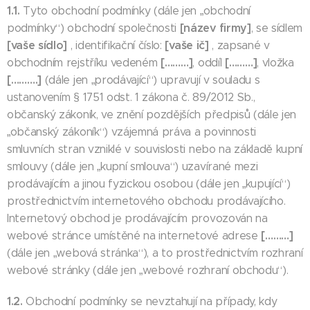
1.1.
Tyto obchodní podmínky (dále jen „obchodní
[název firmy]
podmínky“) obchodní společnosti
, se sídlem
[vaše sídlo]
[vaše ič]
, identifikační číslo:
, zapsané v
[………]
[………]
obchodním rejstříku vedeném
, oddíl
, vložka
[……….]
(dále jen „prodávající“) upravují v souladu s
ustanovením § 1751 odst. 1 zákona č. 89/2012 Sb.,
občanský zákoník, ve znění pozdějších předpisů (dále jen
„občanský zákoník“) vzájemná práva a povinnosti
smluvních stran vzniklé v souvislosti nebo na základě kupní
smlouvy (dále jen „kupní smlouva“) uzavírané mezi
prodávajícím a jinou fyzickou osobou (dále jen „kupující“)
prostřednictvím internetového obchodu prodávajícího.
Internetový obchod je prodávajícím provozován na
[………]
webové stránce umístěné na internetové adrese
(dále jen „webová stránka“), a to prostřednictvím rozhraní
webové stránky (dále jen „webové rozhraní obchodu“).
1.2.
Obchodní podmínky se nevztahují na případy, kdy