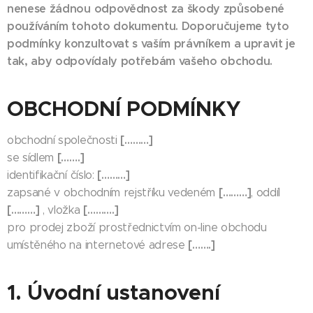
nenese žádnou odpovědnost za škody způsobené
používáním tohoto dokumentu. Doporučujeme tyto
podmínky konzultovat s vaším právníkem a upravit je
tak, aby odpovídaly potřebám vašeho obchodu.
OBCHODNÍ PODMÍNKY
[………]
obchodní společnosti
[…….]
se sídlem
[………]
identifikační číslo:
[………]
zapsané v obchodním rejstříku vedeném
, oddíl
[………]
[……….]
, vložka
pro prodej zboží prostřednictvím on-line obchodu
[…….]
umístěného na internetové adrese
1. Úvodní ustanovení