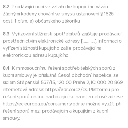
8.2.
Prodávající není ve vztahu ke kupujícímu vázán
žádnými kodexy chování ve smyslu ustanovení § 1826
odst. 1 písm. e) občanského zákoníku.
8.3.
Vyřizování stížností spotřebitelů zajišťuje prodávající
[………..]
prostřednictvím elektronické adresy
. Informaci o
vyřízení stížnosti kupujícího zašle prodávající na
elektronickou adresu kupujícího.
8.4.
K mimosoudnímu řešení spotřebitelských sporů z
kupní smlouvy je příslušná Česká obchodní inspekce, se
sídlem Štěpánská 567/15, 120 00 Praha 2, IČ: 000 20 869,
internetová adresa: https://adr.coi.cz/cs. Platformu pro
řešení sporů on-line nacházející se na internetové adrese
https://ec.europa.eu/consumers/odr je možné využít při
řešení sporů mezi prodávajícím a kupujícím z kupní
smlouvy.