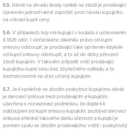
5.5.
Nárok na úhradu škody vzniklé na zboží je prodávající
oprávněn jednostranně započíst proti nároku kupujícího
na vrácení kupní ceny.
5.6.
V případech, kdy má kupující v souladu s ustanovením
§ 1829 odst. 1 občanského zákoníku právo od kupní
smlouvy odstoupit, je prodávající také oprávněn kdykoliv
od kupní smlouvy odstoupit, a to až do doby převzetí
zboží kupujícím. V takovém případě vrátí prodávající
kupujícímu kupní cenu bez zbytečného odkladu, a to
bezhotovostně na účet určený kupujícím.
5.7.
Je-li společně se zbožím poskytnut kupujícímu dárek,
je darovací smlouva mezi prodávajícím a kupujícím
uzavřena s rozvazovací podmínkou, že dojde-li k
odstoupení od kupní smlouvy kupujícím, pozbývá darovací
smlouva ohledně takového dárku účinnosti a kupující je
povinen spolu se zbožím prodávajícímu vrátit i poskytnutý