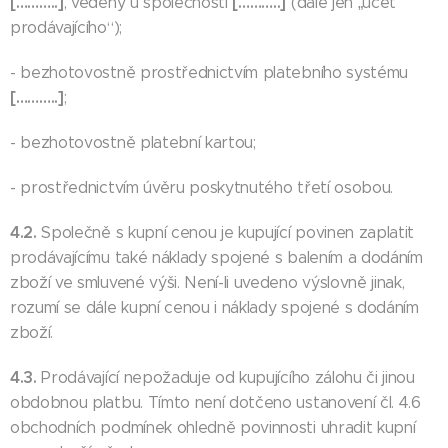
[………..]
[………..]
, vedený u společnosti
(dále jen „účet
prodávajícího“);
- bezhotovostně prostřednictvím platebního systému
[………..]
;
- bezhotovostně platební kartou;
- prostřednictvím úvěru poskytnutého třetí osobou.
4.2.
Společně s kupní cenou je kupující povinen zaplatit
prodávajícímu také náklady spojené s balením a dodáním
zboží ve smluvené výši. Není-li uvedeno výslovně jinak,
rozumí se dále kupní cenou i náklady spojené s dodáním
zboží.
4.3.
Prodávající nepožaduje od kupujícího zálohu či jinou
obdobnou platbu. Tímto není dotčeno ustanovení čl. 4.6
obchodních podmínek ohledně povinnosti uhradit kupní