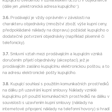
kupujícího uvedenou v uživatelském účtu či v objednávce
(dále jen „elektronická adresa kupujícího“).
3.6.
Prodávající je vždy oprávněn v závislosti na
charakteru objednávky (množství zboží, výše kupní ceny,
předpokládané náklady na dopravu) požádat kupujícího o
dodatečné potvrzení objednávky (například písemně či
telefonicky).
3.7.
Smluvní vztah mezi prodávajícím a kupujícím vzniká
doručením přijetí objednávky (akceptací), jež je
prodávajícím zasláno kupujícímu elektronickou poštou, a to
na adresu elektronické pošty kupujícího.
3.8.
Kupující souhlasí s použitím komunikačních prostředků
na dálku při uzavírání kupní smlouvy. Náklady vzniklé
kupujícímu při použití komunikačních prostředků na dálku v
souvislosti s uzavřením kupní smlouvy (náklady na
internetové připojení, náklady na telefonní hovory) si hradí