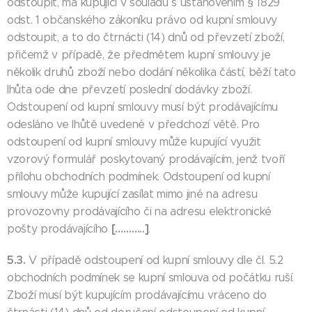
odstoupit, má kupující v souladu s ustanovením § 1829
odst. 1 občanského zákoníku právo od kupní smlouvy
odstoupit, a to do čtrnácti (14) dnů od převzetí zboží,
přičemž v případě, že předmětem kupní smlouvy je
několik druhů zboží nebo dodání několika částí, běží tato
lhůta ode dne převzetí poslední dodávky zboží.
Odstoupení od kupní smlouvy musí být prodávajícímu
odesláno ve lhůtě uvedené v předchozí větě. Pro
odstoupení od kupní smlouvy může kupující využit
vzorový formulář poskytovaný prodávajícím, jenž tvoří
přílohu obchodních podmínek. Odstoupení od kupní
smlouvy může kupující zasílat mimo jiné na adresu
provozovny prodávajícího či na adresu elektronické
[………..]
pošty prodávajícího
.
5.3.
V případě odstoupení od kupní smlouvy dle čl. 5.2
obchodních podmínek se kupní smlouva od počátku ruší.
Zboží musí být kupujícím prodávajícímu vráceno do