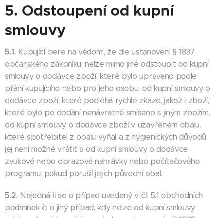
5. Odstoupení od kupní
smlouvy
5.1.
Kupující bere na vědomí, že dle ustanovení § 1837
občanského zákoníku, nelze mimo jiné odstoupit od kupní
smlouvy o dodávce zboží, které bylo upraveno podle
přání kupujícího nebo pro jeho osobu, od kupní smlouvy o
dodávce zboží, které podléhá rychlé zkáze, jakož i zboží,
které bylo po dodání nenávratně smíseno s jiným zbožím,
od kupní smlouvy o dodávce zboží v uzavřeném obalu,
které spotřebitel z obalu vyňal a z hygienických důvodů
jej není možné vrátit a od kupní smlouvy o dodávce
zvukové nebo obrazové nahrávky nebo počítačového
programu, pokud porušil jejich původní obal.
5.2.
Nejedná-li se o případ uvedený v čl. 5.1 obchodních
podmínek či o jiný případ, kdy nelze od kupní smlouvy