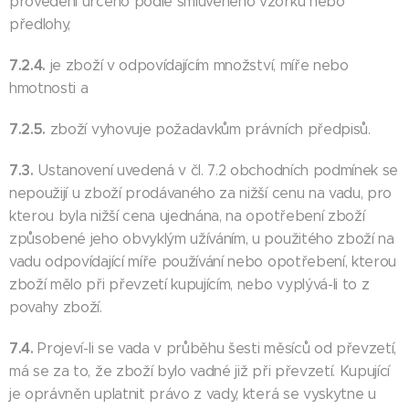
provedení určeno podle smluveného vzorku nebo
předlohy,
7.2.4.
je zboží v odpovídajícím množství, míře nebo
hmotnosti a
7.2.5.
zboží vyhovuje požadavkům právních předpisů.
7.3.
Ustanovení uvedená v čl. 7.2 obchodních podmínek se
nepoužijí u zboží prodávaného za nižší cenu na vadu, pro
kterou byla nižší cena ujednána, na opotřebení zboží
způsobené jeho obvyklým užíváním, u použitého zboží na
vadu odpovídající míře používání nebo opotřebení, kterou
zboží mělo při převzetí kupujícím, nebo vyplývá-li to z
povahy zboží.
7.4.
Projeví-li se vada v průběhu šesti měsíců od převzetí,
má se za to, že zboží bylo vadné již při převzetí. Kupující
je oprávněn uplatnit právo z vady, která se vyskytne u