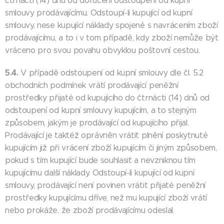
čtrnácti (14) dnů od doručení odstoupení od kupní
smlouvy prodávajícímu. Odstoupí-li kupující od kupní
smlouvy, nese kupující náklady spojené s navrácením zboží
prodávajícímu, a to i v tom případě, kdy zboží nemůže být
vráceno pro svou povahu obvyklou poštovní cestou.
5.4.
V případě odstoupení od kupní smlouvy dle čl. 5.2
obchodních podmínek vrátí prodávající peněžní
prostředky přijaté od kupujícího do čtrnácti (14) dnů od
odstoupení od kupní smlouvy kupujícím, a to stejným
způsobem, jakým je prodávající od kupujícího přijal.
Prodávající je taktéž oprávněn vrátit plnění poskytnuté
kupujícím již při vrácení zboží kupujícím či jiným způsobem,
pokud s tím kupující bude souhlasit a nevzniknou tím
kupujícímu další náklady. Odstoupí-li kupující od kupní
smlouvy, prodávající není povinen vrátit přijaté peněžní
prostředky kupujícímu dříve, než mu kupující zboží vrátí
nebo prokáže, že zboží prodávajícímu odeslal.