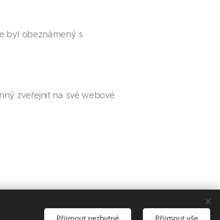
 že byl obeznámený s
inný zveřejnit na své webové
Přijmout nezbytné
Přijmout vše