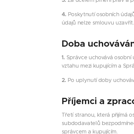
Za účelem plnění práv a p
4.
Poskytnutí osobních údaj
údajů nelze smlouvu uzavřít.
Doba uchováván
1.
Správce uchovává osobní ú
vztahu mezi kupujícím a Spr
2.
Po uplynutí doby uchováv
Příjemci a zpra
Třetí stranou, která přijímá
subdodavatelů bezpodmínečn
správcem a kupujícím.