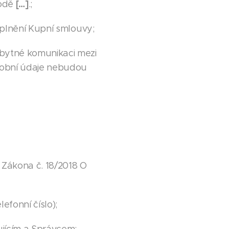
[…]
hodě
.;
 plnění Kupní smlouvy;
zbytné komunikaci mezi
sobní údaje nebudou
) Zákona č. 18/2018 O
efonní číslo);