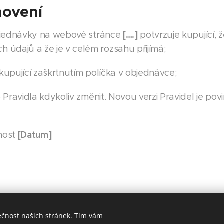
novení
[….]
bjednávky na webové stránce
potvrzuje kupující,
 údajů a že je v celém rozsahu přijímá;
 kupující zaškrtnutím políčka v objednávce;
Pravidla kdykoliv změnit. Novou verzi Pravidel je pov
[Datum]
tnost
ečnost našich stránek. Tím vám
lukas@wrap-man.cz, +420 724 004 208