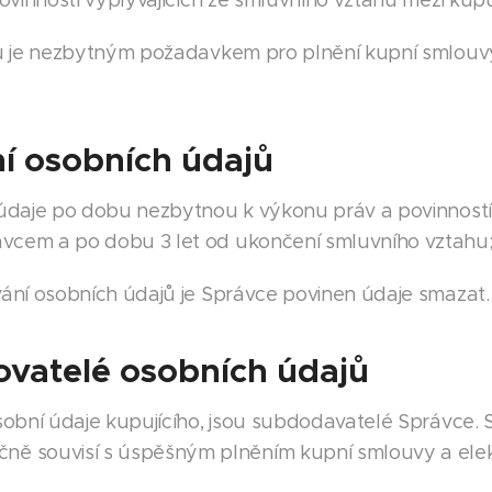
ovinností vyplývajících ze smluvního vztahu mezi kup
ů je nezbytným požadavkem pro plnění kupní smlouvy
í osobních údajů
daje po dobu nezbytnou k výkonu práv a povinností 
ávcem a po dobu 3 let od ukončení smluvního vztahu
ání osobních údajů je Správce povinen údaje smazat.
covatelé osobních údajů
 osobní údaje kupujícího, jsou subdodavatelé Správce.
ě souvisí s úspěšným plněním kupní smlouvy a elek