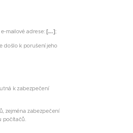
[….]
 e-mailové adrese:
;
e došlo k porušení jeho
nutná k zabezpečení
jů, zejména zabezpečení
u počítačů.