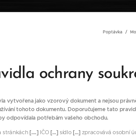
Poptávka
Mo
vidla ochrany souk
byla vytvořena jako vzorový dokument a nejsou prá
ívání tohoto dokumentu. Doporučujeme tato pravidl
 aby odpovídala potřebám vašeho obchodu.
[….]
[…]
[…]
 stránkách
IČO
sídlo
zpracovává osobní ú