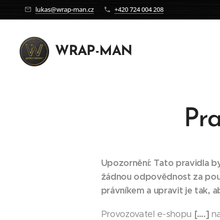
lukas@wrap-man.cz
+420 724 004 208
WRAP-MAN
Pra
Upozornění: Tato pravidla 
žádnou odpovědnost za použ
právníkem a upravit je tak,
[….]
Provozovatel e-shopu
na