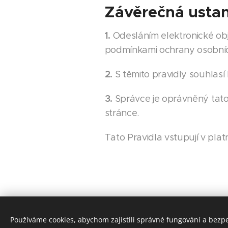
Závěrečná usta
1.
Odesláním elektronické o
podmínkami ochrany osobních
2.
S těmito pravidly souhlasí
3.
Správce je oprávněný tato 
stránce.
Tato Pravidla vstupují v pla
Používáme cookies, abychom zajistili správné fungování a bezp