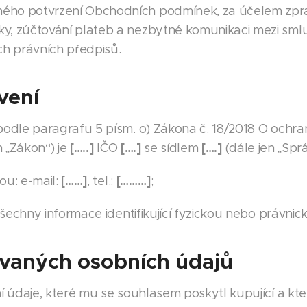
ného potvrzení Obchodních podmínek, za účelem zpra
ky, zúčtování plateb a nezbytné komunikaci mezi sml
h právních předpisů.
vení
dle paragrafu 5 písm. o) Zákona č. 18/2018 O ochra
[…..]
[….]
[….]
n „Zákon“) je
IČO
se sídlem
(dále jen „Spr
[……]
[………]
ou: e-mail:
, tel.:
;
šechny informace identifikující fyzickou nebo právni
vaných osobních údajů
údaje, které mu se souhlasem poskytl kupující a kte