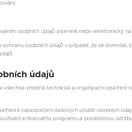
cování;
ováním osobních údajů písemně nebo elektronicky na
 ochranu osobních údajů v případě, že se domnívá, ž
údajů.
obních údajů
jal všechna vhodná technická a organizační opatření 
opatření k zabezpečení datových úložišť osobních úda
používání antivirového programu a pravidelnou údržb