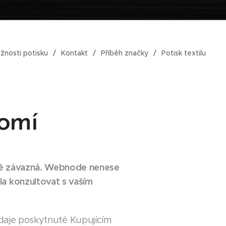
žnosti potisku
Kontakt
Příběh značky
Potisk textilu
romí
vně závazná. Webnode nenese
a konzultovat s vaším
daje poskytnuté Kupujícím