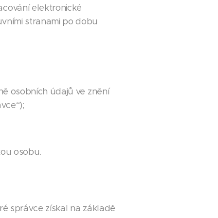
cování elektronické
uvními stranami po dobu
ně osobních údajů ve znění
ávce“);
ckou osobu.
ré správce získal na základě