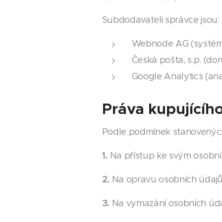
Subdodavateli správce jsou:
Webnode AG (systém
Česká pošta, s.p. (do
Google Analytics (an
Práva kupujícíh
Podle podmínek stanovených
1.
Na přístup ke svým osobn
2.
Na opravu osobních údajů
3.
Na vymazání osobních úda