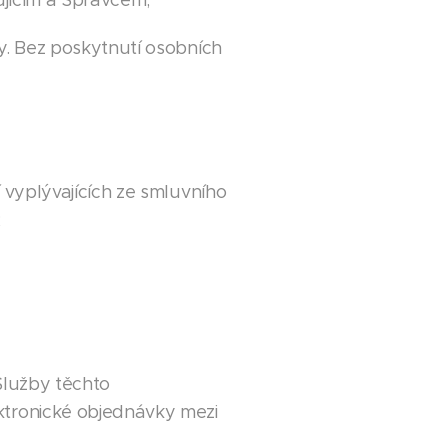
ujícím a Správcem;
. Bez poskytnutí osobních
vyplývajících ze smluvního
;
 Služby těchto
tronické objednávky mezi